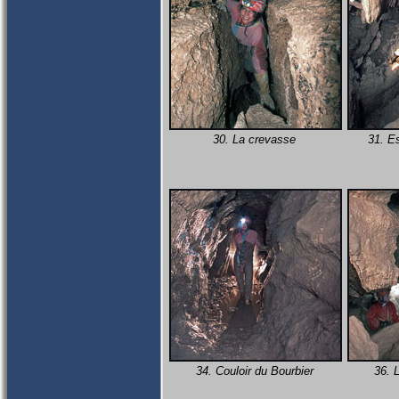
30. La crevasse
31. E
34. Couloir du Bourbier
36. L